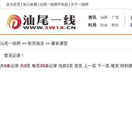
设为首页
|
加入收藏
|
汕尾一线网手机版
|
关于一线网
资讯
汕尾
广东
时局
社会
民生
汕尾一线网
>>
教育频道
>> 家长课堂
暂无记录！
共
0
条记录 共
0
页 每页
25
条记录 当前
1
页
首页
上一页
下一页
尾页
转到