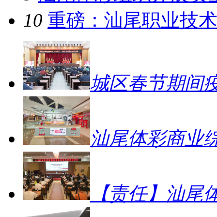
10
重磅：汕尾职业技术学院
城区春节期间疫情
汕尾体彩商业综合
【责任】汕尾体彩