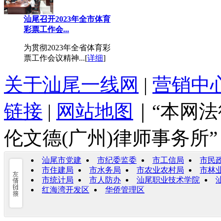
汕尾召开2023年全市体育
彩票工作会...
为贯彻2023年全省体育彩
票工作会议精神...[
详细
]
关于汕尾一线网
|
营销中
链接
|
网站地图
｜“本网法
伦文德(广州)律师事务所”
汕尾市党建
市纪委监委
市工信局
市民
市住建局
市水务局
市农业农村局
市林
市统计局
市人防办
汕尾职业技术学院
红海湾开发区
华侨管理区