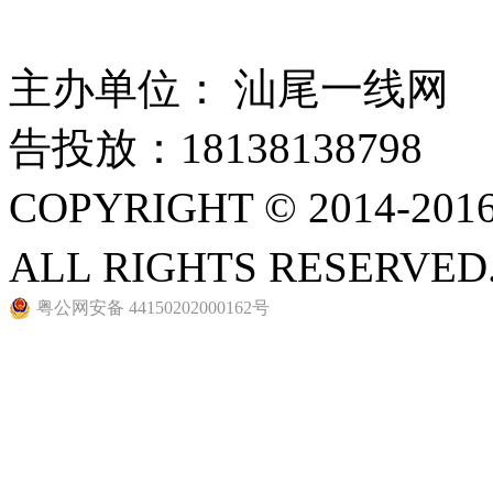
主办单位： 汕尾一线网 爆料
告投放：18138138798
COPYRIGHT © 2014-20
ALL RIGHTS RESERVED
粤公网安备 44150202000162号