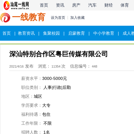
首页
资讯
房产
汽车
财经
体育
一线教育
设为首页
加入收藏
首页
|
教育资讯
|
集聚校园
|
启蒙教育
|
中小学教育
|
成人
深汕特别合作区粤巨传媒有限公司
发布
浏览：
次
信息编号：
2021/4/16
11354
448
薪资水平：
3000-5000元
职位类别：
人事|行政|后勤
地区：
城区
学历要求：
大专
福利待遇：
包住
工作年限：
不限
招聘人数：
1名